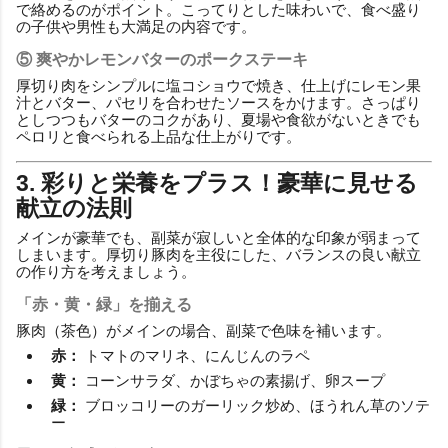
で絡めるのがポイント。こってりとした味わいで、食べ盛り
の子供や男性も大満足の内容です。
⑤ 爽やかレモンバターのポークステーキ
厚切り肉をシンプルに塩コショウで焼き、仕上げにレモン果
汁とバター、パセリを合わせたソースをかけます。さっぱり
としつつもバターのコクがあり、夏場や食欲がないときでも
ペロリと食べられる上品な仕上がりです。
3. 彩りと栄養をプラス！豪華に見せる
献立の法則
メインが豪華でも、副菜が寂しいと全体的な印象が弱まって
しまいます。厚切り豚肉を主役にした、バランスの良い献立
の作り方を考えましょう。
「赤・黄・緑」を揃える
豚肉（茶色）がメインの場合、副菜で色味を補います。
赤：
トマトのマリネ、にんじんのラペ
黄：
コーンサラダ、かぼちゃの素揚げ、卵スープ
緑：
ブロッコリーのガーリック炒め、ほうれん草のソテ
ー