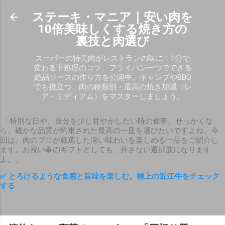
スキップしてメイン コンテンツに移動
ステーキ・マニア｜安い肉を
10倍美味しくする焼き方の
裏技と肉選び
スーパーの特売肉がレストランの味に！1分で
変わる下処理のコツ、フライパン一つでできる
絶品ソースの作り方を公開中。キャンプやBBQ
でも役立つ、肉の種類別・最高の焼き加減（レ
ア・ミディアム）をマスターしましょう。
「特別な日や、自分を少し甘やかしたい時の食事。せっかくな
ら、確かな品質が約束された最高の一皿を選びたいですよね。今
回は、肉のプロが厳選した深い味わいを楽しめる一品をご紹介し
ます。お祝い事のギフトとしても、外さない選択肢になります
よ。」
✅ とろけるような食感と旨味を楽しむ。極上の近江牛をチェック
する