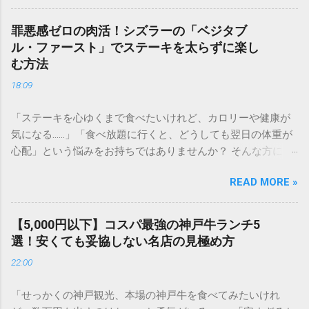
しょうか。 せっかく足を運ぶなら、自分好みの最高の一皿を
選びたいもの。この記事では、通い詰めたファンだからこそ
罪悪感ゼロの肉活！シズラーの「ベジタブ
わかるメニュー選びの極意や、満足度を高める裏技、さらに
ル・ファースト」でステーキを太らずに楽し
はダイエット中におすすめの食べ方まで、公式サイトだけで
む方法
は分からない踏み込んだ情報を詳しくご紹介します。 1. いき
18:09
なり！ステーキの魅力とは？選ばれる3つの理由 多くのステ
ーキファンを魅了し続ける「いきなり！ステーキ」。その人
「ステーキを心ゆくまで食べたいけれど、カロリーや健康が
気の秘密は、単に「早い」だけではありません。 本格的な
気になる……」「食べ放題に行くと、どうしても翌日の体重が
「厚切り」へのこだわり ステーキの美味しさは、カットの厚
心配」という悩みをお持ちではありませんか？ そんな方にこ
みで決まると言っても過言ではありません。薄いお肉では味
そ、シズラー（Sizzler）での食事が最適です。シズラーは、
わえない、表面はカリッと香ばしく、中はジューシーな「レ
READ MORE »
最高品質のグリル料理と、国内屈指の充実度を誇る「プレミ
ア」の旨みを堪能できるのが最大の魅力です。 オーダーカッ
アムサラダバー」が共存する場所。実は、食べる順番や選び
トで自由自在 自分の体調やお腹の空き具合に合わせて、1g単
方を工夫する「ベジタブル・ファースト（野菜先食い）」を
位（※一部メニューを除く）でお肉の量を指定できるシステ
【5,000円以下】コスパ最強の神戸牛ランチ5
徹底するだけで、ステーキ食べ放題を驚くほどヘルシーに、
ムは、まさに合理的。食べ盛りの方はもちろん、少量を贅沢
選！安くても妥協しない名店の見極め方
そして罪悪感ゼロで楽しむことができるのです。 今回は、ダ
に楽しみたい方にも最適です。 圧倒的なコストパフォーマン
22:00
イエット中や健康志向の方でも安心して「肉活」を満喫でき
ス 高級店で提供されるような高品質なチルド肉を、立ち食い
る、シズラー流の賢い食べ方を詳しく解説します。 1. なぜシ
スタイル（現在は椅子席も豊富です）という回転率の高さで
「せっかくの神戸観光、本場の神戸牛を食べてみたいけれ
ズラーは「太りにくい食べ放題」なのか？ 一般的なステーキ
コストを抑え、リーズナブルに提供しています。 2. 迷ったら