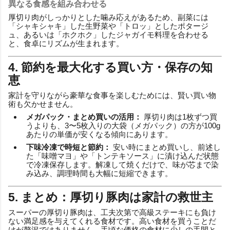
異なる食感を組み合わせる
厚切り肉がしっかりとした噛み応えがあるため、副菜には
「シャキシャキ」した生野菜や「トロッ」としたポタージ
ュ、あるいは「ホクホク」したジャガイモ料理を合わせる
と、食卓にリズムが生まれます。
4. 節約を最大化する買い方・保存の知
恵
家計を守りながら豪華な食事を楽しむためには、賢い買い物
術も欠かせません。
メガパック・まとめ買いの活用：
厚切り肉は1枚ずつ買
うよりも、3〜5枚入りの大袋（メガパック）の方が100g
あたりの単価が安くなる傾向にあります。
下味冷凍で時短と節約：
安い時にまとめ買いし、前述し
た「味噌マヨ」や「トンテキソース」に漬け込んだ状態
で冷凍保存します。解凍して焼くだけで、味が芯まで染
み込み、調理時間も大幅に短縮できます。
5. まとめ：厚切り豚肉は家計の救世主
スーパーの厚切り豚肉は、工夫次第で高級ステーキにも負け
ない満足感を与えてくれる食材です。高い食材を買うことだ
けが贅沢ではありません。手頃な価格の食材に少しの手間と