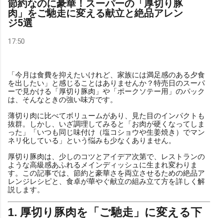
節約なのに豪華！スーパーの「厚切り豚
肉」をご馳走に変える献立と絶品アレン
ジ5選
17:50
「今月は食費を抑えたいけれど、家族には満足感のある夕食
を出したい」と感じることはありませんか？特売日のスーパ
ーで見かける「厚切り豚肉」や「ポークソテー用」のパック
は、そんなときの強い味方です。
薄切り肉に比べてボリュームがあり、見た目のインパクトも
抜群。しかし、いざ調理してみると「お肉が硬くなってしま
った」「いつも同じ味付け（塩コショウや生姜焼き）でマン
ネリ化している」という悩みも少なくありません。
厚切り豚肉は、少しのコツとアイデア次第で、レストランの
ような高級感あふれるメインディッシュに生まれ変わりま
す。この記事では、節約と豪華さを両立させるための絶品ア
レンジレシピと、食卓が華やぐ献立の組み立て方を詳しく解
説します。
1. 厚切り豚肉を「ご馳走」に変える下