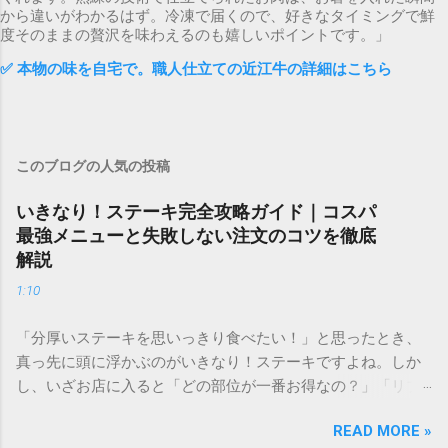
から違いがわかるはず。冷凍で届くので、好きなタイミングで鮮
度そのままの贅沢を味わえるのも嬉しいポイントです。」
✅ 本物の味を自宅で。職人仕立ての近江牛の詳細はこちら
このブログの人気の投稿
いきなり！ステーキ完全攻略ガイド｜コスパ
最強メニューと失敗しない注文のコツを徹底
解説
1:10
「分厚いステーキを思いっきり食べたい！」と思ったとき、
真っ先に頭に浮かぶのがいきなり！ステーキですよね。しか
し、いざお店に入ると「どの部位が一番お得なの？」「リブ
ロースとサーロイン、どっちが柔らかい？」「ランチとディ
READ MORE »
ナーで何が違うの？」と迷ってしまう方も多いのではないで