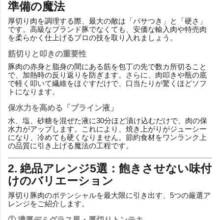
準備の魔法
厚切り肉を調理する際、最大の敵は「パサつき」と「硬さ」
です。高級なブランド豚でなくても、安価な輸入肉や特売肉
を柔らかく仕上げるプロの技を取り入れましょう。
筋切りと叩きの重要性
豚肉の赤身と脂身の間にある筋を包丁の先で数カ所切ること
で、加熱時の反り返りを防ぎます。さらに、肉叩きや瓶の底
で軽く叩いて繊維をほぐすだけで、口当たりが驚くほどソフ
トになります。
保水力を高める「ブライン液」
水、塩、砂糖を混ぜた液に30分ほど漬け込むだけで、肉の保
水力がアップします。これにより、焼き上がりがジューシー
になり、冷めても硬くなりません。節約食材をワンランク上
の品質に引き上げる魔法の工程です。
2. 絶品アレンジ5選：飽きさせない味付
けのバリエーション
厚切り豚肉のポテンシャルを最大限に引き出す、5つの厳選ア
レンジをご紹介します。
① 濃厚デミグラス風・厚切りトンテキ