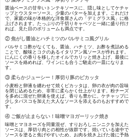
醤油ベースの甘辛いトンテキソースに、隠し味としてケチャ
ップとウスターソース、少量のバターを加えます。これだけ
で、家庭の味が本格的な洋食屋さんの「デミグラス風」に格
上げされます。たっぷりの千切りキャベツと一緒に盛り付け
れば、見た目のボリュームも満点です。
② 焦がし醤油とハチミツのバルサミコ風グリル
バルサミコ酢がなくても、醤油、ハチミツ、お酢を煮詰める
ことで、酸味とコクのあるイタリアン風ソースが作れます。
にんにくの香りを移したオイルでカリッと焼き上げ、最後に
ソースを絡めれば、ワインにも合うご馳走の一皿になりま
す。
③ 柔らかジューシー！厚切り豚のピカッタ
小麦粉と卵液を纏わせて焼くピカッタは、卵の衣が肉の旨味
を閉じ込めるため、非常に柔らかく仕上がります。粉チーズ
を多めに混ぜた卵液を使えば、香りも豊かに。ケチャップに
少しタバスコを加えた大人なソースを添えるのもおすすめで
す。
④ ご飯が止まらない！味噌マヨガーリック焼き
味噌とマヨネーズを同量混ぜ、すりおろしニンニクを加えた
ソースは、厚切り肉との相性が抜群です。焼いている途中で
ソースを塗ると焦げやすいため、お肉を焼き上げた後に予熱