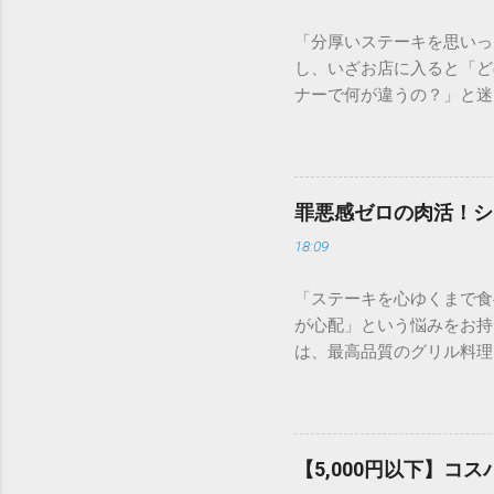
「分厚いステーキを思いっ
し、いざお店に入ると「ど
ナーで何が違うの？」と迷
を選びたいもの。この記事
にはダイエット中におすす
いきなり！ステーキの魅力
の人気の秘密は、単に「早
罪悪感ゼロの肉活！シ
の厚みで決まると言っても
18:09
「レア」の旨みを堪能でき
て、1g単位（※一部メニ
「ステーキを心ゆくまで食
少量を贅沢に楽しみたい方
が心配」という悩みをお持ち
を、立ち食いスタイル（現
は、最高品質のグリル料理
す。 2. 迷ったらこれ
選び方を工夫する「ベジタ
位ごとの特徴を整理しまし
に、そして罪悪感ゼロで楽
道の部位。赤身と脂身のバ
喫できる、シズラー流の賢
なら、迷わずリブロースを
ステーキハウスや焼肉の食
れない高級部位。脂身が極
【5,000円以下】
かし、シズラーには以下の
ロリーなので、筋トレ中の