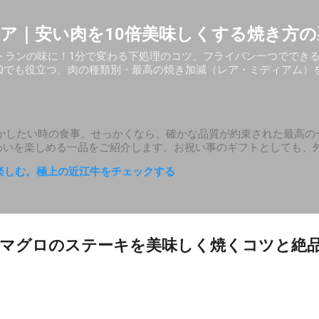
スキップしてメイン コンテンツに移動
ア｜安い肉を10倍美味しくする焼き方の
トランの味に！1分で変わる下処理のコツ、フライパン一つででき
BQでも役立つ、肉の種類別・最高の焼き加減（レア・ミディアム）
かしたい時の食事。せっかくなら、確かな品質が約束された最高の
わいを楽しめる一品をご紹介します。お祝い事のギフトとしても、
楽しむ。極上の近江牛をチェックする
！マグロのステーキを美味しく焼くコツと絶