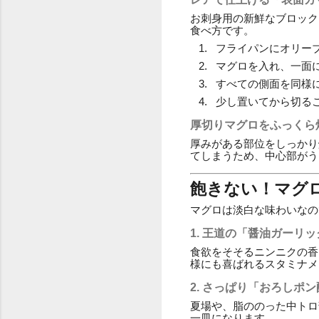
お刺身用の新鮮なブロック
食べ方です。
フライパンにオリー
マグロを入れ、一面に
すべての側面を同様
少し置いてから切る
厚切りマグロをふっくら
厚みがある部位をしっかり
てしまうため、中心部がう
飽きない！マグ
マグロは淡白な味わいなの
1. 王道の「醤油ガーリ
食欲をそそるニンニクの香
様にも喜ばれるスタミナメ
2. さっぱり「おろしポ
夏場や、脂ののった中トロ
一皿になります。