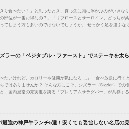
きり食べたい！」と思ったとき、真っ先に頭に浮かぶのがいきな
の部位が一番お得なの？」「リブロースとサーロイン、どっちが
ってしまう方も多いのではないでしょうか。 せっかく足を運ぶな
では、通い詰めたファンだからこそわかるメニュー選びの極意や
めの食べ方まで、公式サイトだけでは分からない踏み込んだ情報を詳
とは？選ばれる3つの理由 多くのステーキファンを魅了し続ける
い」だけではありません。 本格的な「厚切り」へのこだわり ステ
ズラーの「ベジタブル・ファースト」でステーキを太
過言ではありません。薄いお肉では味わえない、表面はカリッと
るのが最大の魅力です。 オーダーカットで自由自在 自分の体調や
ューを除く）でお肉の量を指定できるシステムは、まさに合理的。
べたいけれど、カロリーや健康が気になる……」「食べ放題に行く
にも最適です。 圧倒的なコストパフォーマンス 高級店で提供され
ではありませんか？ そんな方にこそ、シズラー（Sizzler）で
在は椅子席も豊富です）という回転率の高さでコストを抑え、リ
と、国内屈指の充実度を誇る「プレミアムサラダバー」が共存す
！おすすめメニュー別・徹底比較 いきなり！ステーキのメニュー表を
ブル・ファースト（野菜先食い）」を徹底するだけで、ステーキ
た。 ① リブロースステーキ：脂の甘みと柔らかさのバランス 「
しむことができるのです。 今回は、ダイエット中や健康志向の方
ランスが絶妙で、肉質が非常に柔らかいのが特徴です。肉汁が溢
い食べ方を詳しく解説します。 1. なぜシズラーは「太りにくい食
選びましょう。 ② ヒレステーキ：女性や健康志向の方に絶大な人
べ放題では、野菜の選択肢が少なく、どうしても肉とライス（炭
めて少なく、非常にさっぱりとしていながらも、驚くほどの柔ら
コスパ最強の神戸牛ランチ5選！安くても妥協しない名店の
強みがあります。 70種類以上のサラダバー食材： 食物繊維が豊
方やダイエット中の方に最も推奨されるメニューです。 ③ サーロ