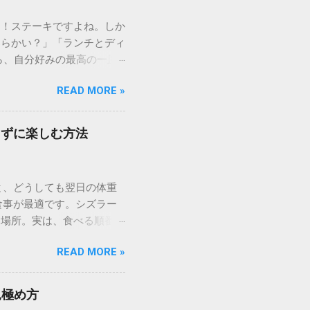
り！ステーキですよね。しか
柔らかい？」「ランチとディ
ら、自分好みの最高の一皿
、満足度を高める裏技、さら
READ MORE »
しくご紹介します。 1.
「いきなり！ステーキ」。そ
ーキの美味しさは、カット
らずに楽しむ方法
香ばしく、中はジューシーな
お腹の空き具合に合わせ
食べ盛りの方はもちろん、
と、どうしても翌日の体重
るような高品質なチルド肉
の食事が最適です。シズラー
ーズナブルに提供していま
る場所。実は、食べる順番や
前にして悩まないために、部
食べ放題を驚くほどヘルシー
これぞステーキ！」という王
READ MORE »
でも安心して「肉活」を満
れ出すジューシーさを求める
べ放題」なのか？ 一般的な
気 牛一頭からわずかしか取
水化物）に偏りがちです。し
かさです。高タンパク・低カ
見極め方
富な生野菜、海藻、キノコ類
インステーキ：肉の王様を