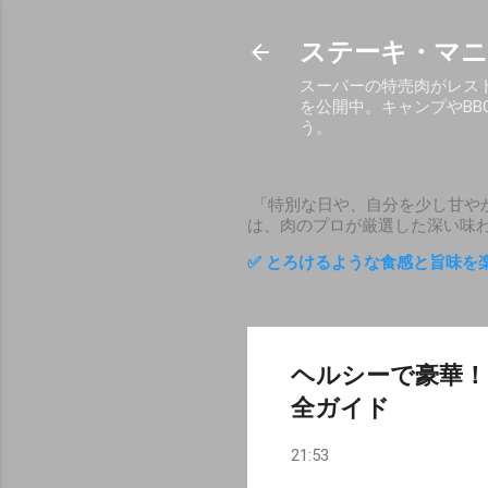
ステーキ・マニ
スーパーの特売肉がレス
を公開中。キャンプやB
う。
「特別な日や、自分を少し甘や
は、肉のプロが厳選した深い味
✅ とろけるような食感と旨味を
ヘルシーで豪華
全ガイド
21:53