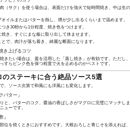
肉（サク）を使う場合は、表面だけを強火で短時間焼き、中は生
ブオイルまたはバターを熱し、煙が少し出るくらいまで温めます。
つき30秒から1分程度、焼き色をつけます。
に焼き、すぐにまな板に取り出して休ませます。
ことで、肉汁が落ち着き、綺麗な断面になります。
焼き上げるコツ
焼きたい場合は、蓋を活用した「蒸し焼き」が有効です。ただし
っすらピンク色を保つ程度で火を止めるのがベストです。
ロのステーキに合う絶品ソース5選
で、ソース次第で和風にも洋風にも変化します。
ックバター」
りと、バターのコク、醤油の香ばしさがマグロに完璧にマッチし
ニューです。
ン酢」
部位を焼くときにおすすめです。大根おろしと青じそを添えれば