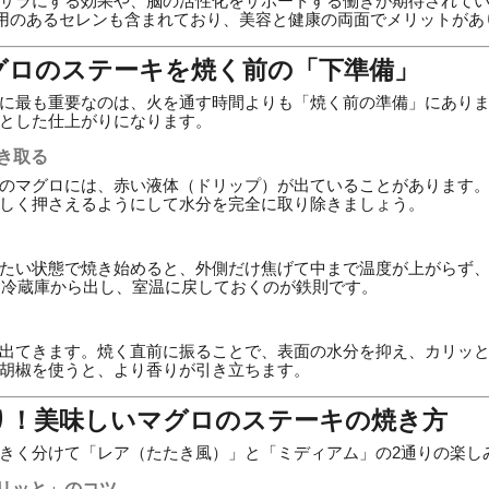
サラにする効果や、脳の活性化をサポートする働きが期待されて
用のあるセレンも含まれており、美容と健康の両面でメリットがあ
グロのステーキを焼く前の「下準備」
に最も重要なのは、火を通す時間よりも「焼く前の準備」にあり
とした仕上がりになります。
拭き取る
のマグロには、赤い液体（ドリップ）が出ていることがあります
しく押さえるようにして水分を完全に取り除きましょう。
たい状態で焼き始めると、外側だけ焦げて中まで温度が上がらず
には冷蔵庫から出し、室温に戻しておくのが鉄則です。
出てきます。焼く直前に振ることで、表面の水分を抑え、カリッ
胡椒を使うと、より香りが引き立ちます。
り！美味しいマグロのステーキの焼き方
きく分けて「レア（たたき風）」と「ミディアム」の2通りの楽し
リッと」のコツ