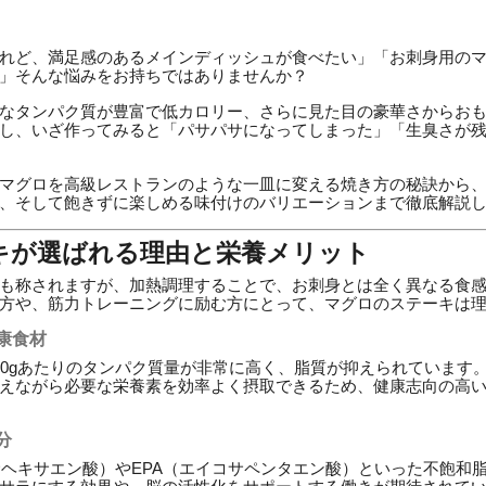
れど、満足感のあるメインディッシュが食べたい」「お刺身用の
」そんな悩みをお持ちではありませんか？
なタンパク質が豊富で低カロリー、さらに見た目の豪華さからお
し、いざ作ってみると「パサパサになってしまった」「生臭さが
マグロを高級レストランのような一皿に変える焼き方の秘訣から
、そして飽きずに楽しめる味付けのバリエーションまで徹底解説
キが選ばれる理由と栄養メリット
も称されますが、加熱調理することで、お刺身とは全く異なる食
方や、筋力トレーニングに励む方にとって、マグロのステーキは
康食材
00gあたりのタンパク質量が非常に高く、脂質が抑えられています
えながら必要な栄養素を効率よく摂取できるため、健康志向の高
分
サヘキサエン酸）やEPA（エイコサペンタエン酸）といった不飽和