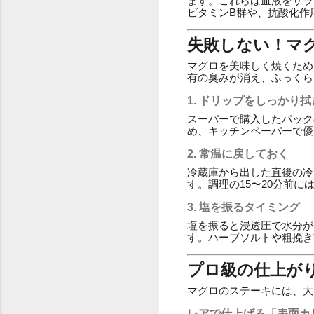
ます。これらは血液をサラ
ビタミンB群や、抗酸化作
失敗しない！マ
マグロを美味しく焼くため
有の臭みが消え、ふっくら
1. ドリップをしっかり
スーパーで購入したパック
め、キッチンペーパーで優
2. 常温に戻しておく
冷蔵庫から出した直後の冷
す。調理の15〜20分前
3. 塩を振るタイミング
塩を振ると浸透圧で水分が
す。ハーブソルトや粗挽き
プロ級の仕上が
マグロのステーキには、大
レアで仕上げる「表面カ