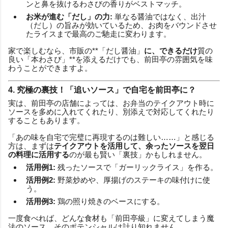
ンと鼻を抜けるわさびの香りがベストマッチ。
お米が進む「だし」の力:
単なる醤油ではなく、出汁
（だし）の旨みが効いているため、お肉をバウンドさせ
たライスまで最高のご馳走に変わります。
家で楽しむなら、市販の**「だし醤油」
に、できるだけ
質の
良い「本わさび」**を添えるだけでも、前田亭の雰囲気を味
わうことができますよ。
4. 究極の裏技！「追いソース」で自宅を前田亭に？
実は、前田亭の店舗によっては、お弁当のテイクアウト時に
ソースを多めに入れてくれたり、別添えで対応してくれたり
することもあります。
「あの味を自宅で完璧に再現するのは難しい……」と感じる
方は、まずは
テイクアウトを活用して、余ったソースを翌日
の料理に活用する
のが最も賢い「裏技」かもしれません。
活用例1:
残ったソースで「ガーリックライス」を作る。
活用例2:
野菜炒めや、厚揚げのステーキの味付けに使
う。
活用例3:
鶏の照り焼きのベースにする。
一度食べれば、どんな食材も「前田亭級」に変えてしまう魔
法のソース。そのポテンシャルは計り知れません。