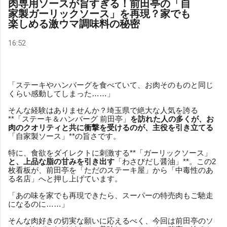
肉専用ソースが旨すぎる！前田亭の「自
家製ガーリックソース」を再現？家でも
楽しめる激ウマ調味料の秘密
16:52
「ステーキやハンバーグを食べていて、お肉そのものと同じ
くらい感動してしまった……」
そんな経験はありませんか？埼玉県で絶大な人気を誇る
**「ステーキ＆ハンバーグ 前田亭」
を訪れた人の多くが、お
肉のクオリティと共に衝撃を受けるのが、主役を引き立てる
「自家製ソース」**の旨さです。
特に、食欲をダイレクトに刺激する**「ガーリックソース」
と、上品な脂の甘みを引き出す
「わさびだし醤油」**。この2
枚看板が、前田亭を「ただのステーキ屋」から「中毒性のあ
る名店」へと押し上げています。
「あの味を家でも再現できたら、スーパーの特売肉もご馳走
になるのに……」
そんな肉好きの切実な願いに応えるべく、今回は前田亭のソ