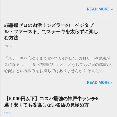
ロースとサーロイン、どっちが柔らかい？」「ランチとディ
READ MORE »
ナーで何が違うの？」と迷ってしまう方も多いのではないで
しょうか。 せっかく足を運ぶなら、自分好みの最高の一皿を
選びたいもの。この記事では、通い詰めたファンだからこそ
罪悪感ゼロの肉活！シズラーの「ベジタブ
わかるメニュー選びの極意や、満足度を高める裏技、さらに
ル・ファースト」でステーキを太らずに楽し
はダイエット中におすすめの食べ方まで、公式サイトだけで
む方法
は分からない踏み込んだ情報を詳しくご紹介します。 1. いき
18:09
なり！ステーキの魅力とは？選ばれる3つの理由 多くのステ
ーキファンを魅了し続ける「いきなり！ステーキ」。その人
「ステーキを心ゆくまで食べたいけれど、カロリーや健康が
気の秘密は、単に「早い」だけではありません。 本格的な
気になる……」「食べ放題に行くと、どうしても翌日の体重が
「厚切り」へのこだわり ステーキの美味しさは、カットの厚
心配」という悩みをお持ちではありませんか？ そんな方にこ
みで決まると言っても過言ではありません。薄いお肉では味
そ、シズラー（Sizzler）での食事が最適です。シズラーは、
わえない、表面はカリッと香ばしく、中はジューシーな「レ
READ MORE »
最高品質のグリル料理と、国内屈指の充実度を誇る「プレミ
ア」の旨みを堪能できるのが最大の魅力です。 オーダーカッ
アムサラダバー」が共存する場所。実は、食べる順番や選び
トで自由自在 自分の体調やお腹の空き具合に合わせて、1g単
方を工夫する「ベジタブル・ファースト（野菜先食い）」を
位（※一部メニューを除く）でお肉の量を指定できるシステ
【5,000円以下】コスパ最強の神戸牛ランチ5
徹底するだけで、ステーキ食べ放題を驚くほどヘルシーに、
ムは、まさに合理的。食べ盛りの方はもちろん、少量を贅沢
選！安くても妥協しない名店の見極め方
そして罪悪感ゼロで楽しむことができるのです。 今回は、ダ
に楽しみたい方にも最適です。 圧倒的なコストパフォーマン
22:00
イエット中や健康志向の方でも安心して「肉活」を満喫でき
ス 高級店で提供されるような高品質なチルド肉を、立ち食い