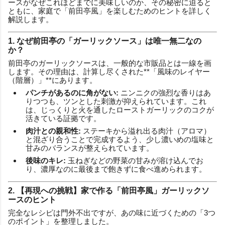
ースがなぜこれほどまでに美味しいのか、その秘密に迫ると
ともに、家庭で「前田亭風」を楽しむためのヒントを詳しく
解説します。
1. なぜ前田亭の「ガーリックソース」は唯一無二なの
か？
前田亭のガーリックソースは、一般的な市販品とは一線を画
します。その理由は、計算し尽くされた**「風味のレイヤー
（階層）」**にあります。
パンチがあるのに角がない:
ニンニクの強烈な香りはあ
りつつも、ツンとした刺激が抑えられています。これ
は、じっくりと火を通したローストガーリックのコクが
活きている証拠です。
肉汁との親和性:
ステーキから溢れ出る肉汁（アロマ）
と混ざり合うことで完成するよう、少し濃いめの塩味と
甘みのバランスが整えられています。
後味のキレ:
玉ねぎなどの野菜の甘みが溶け込んでお
り、濃厚なのに最後まで飽きずに食べ進められます。
2. 【再現への挑戦】家で作る「前田亭風」ガーリックソ
ースのヒント
完全なレシピは門外不出ですが、あの味に近づくための「3つ
のポイント」を整理しました。