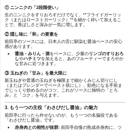
① ニンニクの「2段階使い」
生のニンニクをすりおろすだけでなく、**フライドガーリッ
ク（またはローストガーリック）**を細かく砕いて加えるこ
とで、香ばしさと深みが一気に増します。
② 隠し味に「和」の要素を
前田亭のソースには、日本人の舌に馴染む醤油ベースの安心
感があります。
醤油・みりん・酒
をベースに、少量の
リンゴのすりおろ
し
や
ハチミツ
を加えると、あのフルーティーでまろやか
な甘みに近づきます。
③ 玉ねぎの「甘み」を最大限に
新玉ねぎや普通の玉ねぎを極限まで細かくみじん切りにし
（またはブレンダーでペースト状にし）、飴色になる手前ま
でじっくり炒めるのがコツ。これがソースに独特の「とろ
み」と「コク」を与えます。
3. もう一つの主役「わさびだし醤油」の魅力
前田亭に行ったら外せないのが、もう一つの名脇役である
「わさびだし醤油」です。
赤身肉との相性が抜群:
前田亭自慢の熟成赤身肉に、ツ