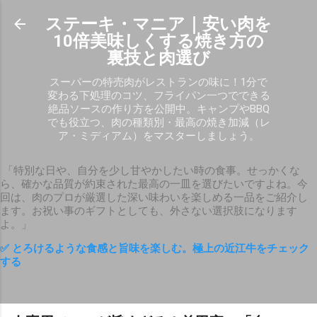
スキップしてメイン コンテンツに移動
ステーキ・マニア｜安い肉を
10倍美味しくする焼き方の
裏技と肉選び
スーパーの特売肉がレストランの味に！1分で
変わる下処理のコツ、フライパン一つでできる
絶品ソースの作り方を公開中。キャンプやBBQ
でも役立つ、肉の種類別・最高の焼き加減（レ
ア・ミディアム）をマスターしましょう。
「特別な日や、自分を少し甘やかしたい時の食事。せっかくな
ら、確かな品質が約束された最高の一皿を選びたいですよね。今
回は、肉のプロが厳選した深い味わいを楽しめる一品をご紹介し
ます。お祝い事のギフトとしても、外さない選択肢になります
よ。」
✅ とろけるような食感と旨味を楽しむ。極上の近江牛をチェック
する