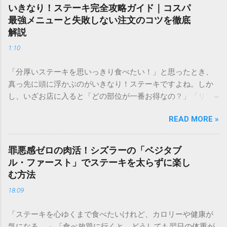
いきなり！ステーキ完全攻略ガイド｜コスパ
最強メニューと失敗しない注文のコツを徹底
解説
1:10
「分厚いステーキを思いっきり食べたい！」と思ったとき、
真っ先に頭に浮かぶのがいきなり！ステーキですよね。しか
し、いざお店に入ると「どの部位が一番お得なの？」「リブ
ロースとサーロイン、どっちが柔らかい？」「ランチとディ
READ MORE »
ナーで何が違うの？」と迷ってしまう方も多いのではないで
しょうか。 せっかく足を運ぶなら、自分好みの最高の一皿を
選びたいもの。この記事では、通い詰めたファンだからこそ
罪悪感ゼロの肉活！シズラーの「ベジタブ
わかるメニュー選びの極意や、満足度を高める裏技、さらに
ル・ファースト」でステーキを太らずに楽し
はダイエット中におすすめの食べ方まで、公式サイトだけで
む方法
は分からない踏み込んだ情報を詳しくご紹介します。 1. いき
18:09
なり！ステーキの魅力とは？選ばれる3つの理由 多くのステ
ーキファンを魅了し続ける「いきなり！ステーキ」。その人
「ステーキを心ゆくまで食べたいけれど、カロリーや健康が
気の秘密は、単に「早い」だけではありません。 本格的な
気になる……」「食べ放題に行くと、どうしても翌日の体重が