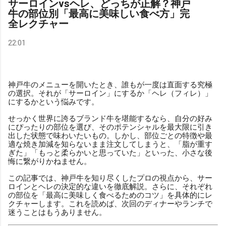
サーロインvsヘレ、どっちが正解？神戸
牛の部位別「最高に美味しい食べ方」完
全レクチャー
22:01
神戸牛のメニューを開いたとき、誰もが一度は直面する究極
の選択。それが「サーロイン」にするか「ヘレ（フィレ）」
にするかという悩みです。
せっかく世界に誇るブランド牛を堪能するなら、自分の好み
にぴったりの部位を選び、そのポテンシャルを最大限に引き
出した状態で味わいたいもの。しかし、部位ごとの特徴や最
適な焼き加減を知らないまま注文してしまうと、「脂が重す
ぎた」「もっと柔らかいと思っていた」といった、小さな後
悔に繋がりかねません。
この記事では、神戸牛を知り尽くしたプロの視点から、サー
ロインとヘレの決定的な違いを徹底解説。さらに、それぞれ
の部位を「最高に美味しく食べるためのコツ」を具体的にレ
クチャーします。これを読めば、次回のディナーやランチで
迷うことはもうありません。