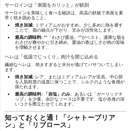
サーロインは「表面をカリッと」が鉄則
サーロインを美味しく食べる秘訣は、高温の鉄板で表面を素
早く焼き固めること。
焼き加減:
ミディアムがおすすめ。少し多めに熱を通す
ことで、脂の融点が下がり、甘みが活性化します。
最高の調味料:
**「わさび醤油」**がベスト。濃厚な脂を
わさびが爽やかに引き締め、醤油の香ばしさが肉の旨味
を増幅させます。
ヘレは「低温でじっくり」肉汁を閉じ込める
繊細なヘレは、焼きすぎると水分が逃げてパサついてしまい
ます。
焼き加減:
レア、またはミディアムレアが至高。中心部
を人肌程度の温度に保つことで、シルクのような食感が
保たれます。
最高の調味料:
「岩塩」のみ
、あるいは「ガーリックチ
ップ」を少量。余計なソースは不要です。塩が赤身の深
いコクを際立たせてくれます。
知っておくと通！「シャトーブリア
ン」と「リブロース」