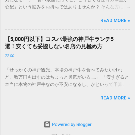
「厚切り」へのこだわり ステーキの美味しさは、カットの厚
心配」という悩みをお持ちではありませんか？ そんな方にこ
みで決まると言っても過言ではありません。薄いお肉では味
そ、シズラー（Sizzler）での食事が最適です。シズラーは、
わえない、表面はカリッと香ばしく、中はジューシーな「レ
READ MORE »
最高品質のグリル料理と、国内屈指の充実度を誇る「プレミ
ア」の旨みを堪能できるのが最大の魅力です。 オーダーカッ
アムサラダバー」が共存する場所。実は、食べる順番や選び
トで自由自在 自分の体調やお腹の空き具合に合わせて、1g単
方を工夫する「ベジタブル・ファースト（野菜先食い）」を
位（※一部メニューを除く）でお肉の量を指定できるシステ
【5,000円以下】コスパ最強の神戸牛ランチ5
徹底するだけで、ステーキ食べ放題を驚くほどヘルシーに、
ムは、まさに合理的。食べ盛りの方はもちろん、少量を贅沢
選！安くても妥協しない名店の見極め方
そして罪悪感ゼロで楽しむことができるのです。 今回は、ダ
に楽しみたい方にも最適です。 圧倒的なコストパフォーマン
22:00
イエット中や健康志向の方でも安心して「肉活」を満喫でき
ス 高級店で提供されるような高品質なチルド肉を、立ち食い
る、シズラー流の賢い食べ方を詳しく解説します。 1. なぜシ
スタイル（現在は椅子席も豊富です）という回転率の高さで
「せっかくの神戸観光、本場の神戸牛を食べてみたいけれ
ズラーは「太りにくい食べ放題」なのか？ 一般的なステーキ
コストを抑え、リーズナブルに提供しています。 2. 迷ったら
ど、数万円も出すのはちょっと勇気がいる……」 「安すぎると
ハウスや焼肉の食べ放題では、野菜の選択肢が少なく、どう
これ！おすすめメニュー別・徹底比較 いきなり！ステーキの
本当に本物の神戸牛なのか不安になるし、かといって予算は
しても肉とライス（炭水化物）に偏りがちです。しかし、シ
メニュー表を前にして悩まないために、部位ごとの特徴を整
抑えたい」 そんな悩みをお持ちではありませんか？ 世界的な
ズラーには以下の強みがあります。 70種類以上のサラダバー
理しました。 ① リブロースステーキ：脂の甘みと柔らかさの
READ MORE »
ブランド牛である神戸牛は、ディナーであれば1万円〜3万円
食材： 食物繊維が豊富な生野菜、海藻、キノコ類が圧倒的に
バランス 「これぞステーキ！」という王道の部位。赤身と脂
を超えることも珍しくありません。しかし、ランチタイムを
充実しています。 良質なタンパク質： 脂身の少ない赤身肉の
身のバランスが絶妙で、肉質が非常に柔らかいのが特徴で
賢く利用し、お店選びのコツさえ知っていれば、 5,000円以内
グリルが選べるため、筋肉を維持しながら脂肪燃焼を助ける
す。肉汁が溢れ出すジューシーさを求めるなら、迷わずリブ
でも驚くほど質の高い神戸牛を堪能することが可能 です。 こ
食事が可能です。 自分で調整できるドレッシング： ノンオイ
Powered by Blogger
ロースを選びましょう。 ② ヒレステーキ：女性や健康志向の
の記事では、地元の人も太鼓判を押す「コスパ最強の神戸牛
ルドレッシングや、オリーブオイルと岩塩といったシンプル
方に絶大な人気 牛一頭からわずかしか取れない高級部位。脂
ランチ」の名店を厳選。さらに、安くても品質に妥協しない