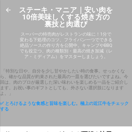
スキップしてメイン コンテンツに移動
ステーキ・マニア｜安い肉を
10倍美味しくする焼き方の
裏技と肉選び
スーパーの特売肉がレストランの味に！1分で
変わる下処理のコツ、フライパン一つでできる
絶品ソースの作り方を公開中。キャンプやBBQ
でも役立つ、肉の種類別・最高の焼き加減（レ
ア・ミディアム）をマスターしましょう。
「特別な日や、自分を少し甘やかしたい時の食事。せっかくな
ら、確かな品質が約束された最高の一皿を選びたいですよね。今
回は、肉のプロが厳選した深い味わいを楽しめる一品をご紹介し
ます。お祝い事のギフトとしても、外さない選択肢になります
よ。」
✅ とろけるような食感と旨味を楽しむ。極上の近江牛をチェック
する