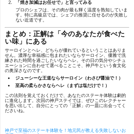
「焼き加減はお任せで」と言ってみる
プロのシェフは、その肉が最も輝く温度を熟知していま
す。特に高級店では、シェフの推奨に任せるのが失敗し
ない近道です。
まとめ：正解は「今のあなたが食べた
い味」にある
サーロインとヘレ、どちらが優れているということはありま
せん。濃厚な幸福感に包まれたいならサーロイン、優雅で洗
練された時間を過ごしたいならヘレ。その日の気分やシチュ
エーションに合わせて選べることこそ、神戸牛という食文化
の奥深さなのです。
ジューシーな王道ならサーロイン（わさび醤油で！）
至高の柔らかさならヘレ（まずは塩だけで！）
この法則を覚えておくだけで、あなたのステーキ体験は劇的
に進化します。次回の神戸ステイでは、ぜひこのレクチャー
を思い出して、自分にとっての「正解」の一皿に出会ってく
ださいね。
神戸で至福のステーキ体験を！地元民が教える失敗しないお