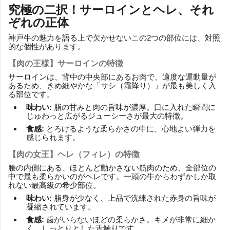
究極の二択！サーロインとヘレ、それ
ぞれの正体
神戸牛の魅力を語る上で欠かせないこの2つの部位には、対照
的な個性があります。
【肉の王様】サーロインの特徴
サーロインは、背中の中央部にあるお肉で、適度な運動量が
あるため、きめ細やかな「サシ（霜降り）」が最も美しく入
る部位です。
味わい:
脂の甘みと肉の旨味が濃厚。口に入れた瞬間に
じゅわっと広がるジューシーさが最大の特徴。
食感:
とろけるような柔らかさの中に、心地よい弾力を
感じられます。
【肉の女王】ヘレ（フィレ）の特徴
腰の内側にある、ほとんど動かさない筋肉のため、全部位の
中で最も柔らかいのがヘレです。一頭の牛からわずかしか取
れない最高級の希少部位。
味わい:
脂身が少なく、上品で洗練された赤身の旨味が
凝縮されています。
食感:
歯がいらないほどの柔らかさ。キメが非常に細か
く、しっとりとした舌触りです。