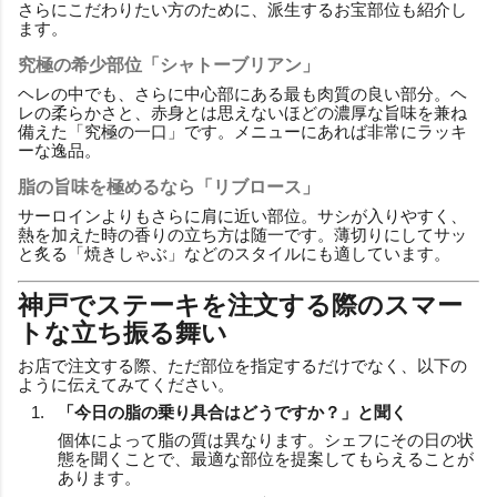
さらにこだわりたい方のために、派生するお宝部位も紹介し
ます。
究極の希少部位「シャトーブリアン」
ヘレの中でも、さらに中心部にある最も肉質の良い部分。ヘ
レの柔らかさと、赤身とは思えないほどの濃厚な旨味を兼ね
備えた「究極の一口」です。メニューにあれば非常にラッキ
ーな逸品。
脂の旨味を極めるなら「リブロース」
サーロインよりもさらに肩に近い部位。サシが入りやすく、
熱を加えた時の香りの立ち方は随一です。薄切りにしてサッ
と炙る「焼きしゃぶ」などのスタイルにも適しています。
神戸でステーキを注文する際のスマー
トな立ち振る舞い
お店で注文する際、ただ部位を指定するだけでなく、以下の
ように伝えてみてください。
「今日の脂の乗り具合はどうですか？」と聞く
個体によって脂の質は異なります。シェフにその日の状
態を聞くことで、最適な部位を提案してもらえることが
あります。