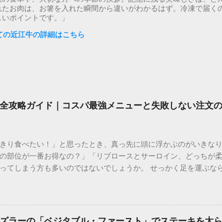
れたお肉は、お箸を入れた瞬間から違いがわかるはず。冷凍で届く
しいポイントです。」
ての近江牛の詳細はこちら
全攻略ガイド｜コスパ最強メニューと失敗しない注文
きり食べたい！」と思ったとき、真っ先に頭に浮かぶのがいきな
の部位が一番お得なの？」「リブロースとサーロイン、どっちが
ってしまう方も多いのではないでしょうか。 せっかく足を運ぶな
では、通い詰めたファンだからこそわかるメニュー選びの極意や
めの食べ方まで、公式サイトだけでは分からない踏み込んだ情報を詳
とは？選ばれる3つの理由 多くのステーキファンを魅了し続ける
い」だけではありません。 本格的な「厚切り」へのこだわり ステ
ズラーの「ベジタブル・ファースト」でステーキを太