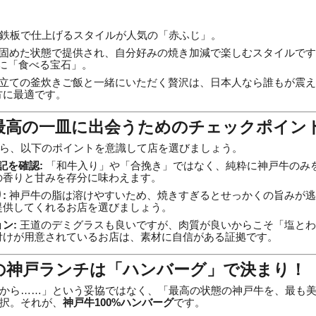
鉄板で仕上げるスタイルが人気の「赤ふじ」。
固めた状態で提供され、自分好みの焼き加減で楽しむスタイルです
さに「食べる宝石」。
立ての釜炊きご飯と一緒にいただく贅沢は、日本人なら誰もが震え
方に最適です。
！最高の一皿に出会うためのチェックポイン
ら、以下のポイントを意識して店を選びましょう。
記を確認:
「和牛入り」や「合挽き」ではなく、純粋に神戸牛のみを
の香りと甘みを存分に味わえます。
:
神戸牛の脂は溶けやすいため、焼きすぎるとせっかくの旨みが逃
提供してくれるお店を選びましょう。
ン:
王道のデミグラスも良いですが、肉質が良いからこそ「塩とわ
付けが用意されているお店は、素材に自信がある証拠です。
回の神戸ランチは「ハンバーグ」で決まり！
から……」という妥協ではなく、「最高の状態の神戸牛を、最も
択。それが、
神戸牛100%ハンバーグ
です。