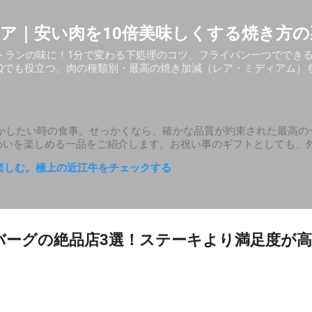
スキップしてメイン コンテンツに移動
ア｜安い肉を10倍美味しくする焼き方の
トランの味に！1分で変わる下処理のコツ、フライパン一つででき
BQでも役立つ、肉の種類別・最高の焼き加減（レア・ミディアム）
かしたい時の食事。せっかくなら、確かな品質が約束された最高の
わいを楽しめる一品をご紹介します。お祝い事のギフトとしても、
楽しむ。極上の近江牛をチェックする
ンバーグの絶品店3選！ステーキより満足度が