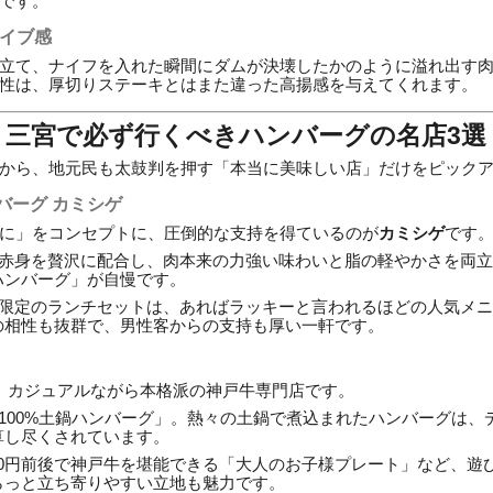
です。
ライブ感
立て、ナイフを入れた瞬間にダムが決壊したかのように溢れ出す
性は、厚切りステーキとはまた違った高揚感を与えてくれます。
戸・三宮で必ず行くべきハンバーグの名店3選
から、地元民も太鼓判を押す「本当に美味しい店」だけをピック
バーグ カミシゲ
に」をコンセプトに、圧倒的な支持を得ているのが
カミシゲ
です
赤身を贅沢に配合し、肉本来の力強い味わいと脂の軽やかさを両立
ハンバーグ」が自慢です。
限定のランチセットは、あればラッキーと言われるほどの人気メニ
の相性も抜群で、男性客からの支持も厚い一軒です。
）
、カジュアルながら本格派の神戸牛専門店です。
100%土鍋ハンバーグ」。熱々の土鍋で煮込まれたハンバーグは、
算し尽くされています。
000円前後で神戸牛を堪能できる「大人のお子様プレート」など、遊
らっと立ち寄りやすい立地も魅力です。