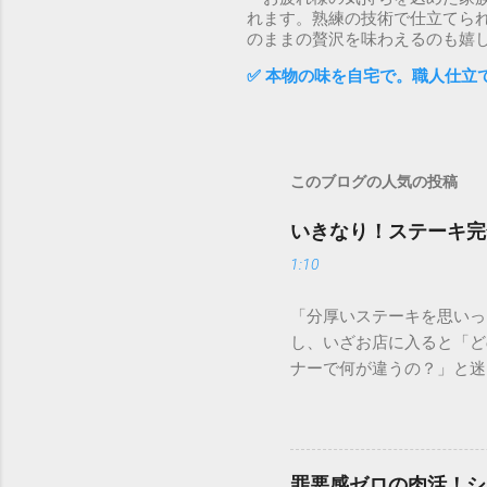
れます。熟練の技術で仕立てら
のままの贅沢を味わえるのも嬉
✅ 本物の味を自宅で。職人仕立
このブログの人気の投稿
いきなり！ステーキ完
1:10
「分厚いステーキを思いっ
し、いざお店に入ると「ど
ナーで何が違うの？」と迷
を選びたいもの。この記事
にはダイエット中におすす
いきなり！ステーキの魅力
の人気の秘密は、単に「早
罪悪感ゼロの肉活！シ