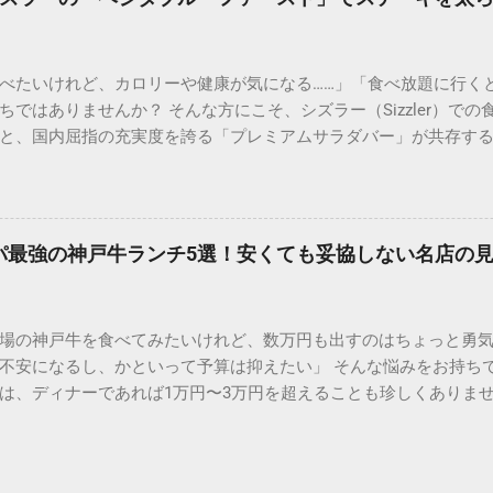
過言ではありません。薄いお肉では味わえない、表面はカリッと
るのが最大の魅力です。 オーダーカットで自由自在 自分の体調や
ューを除く）でお肉の量を指定できるシステムは、まさに合理的。
べたいけれど、カロリーや健康が気になる……」「食べ放題に行く
にも最適です。 圧倒的なコストパフォーマンス 高級店で提供され
ではありませんか？ そんな方にこそ、シズラー（Sizzler）で
在は椅子席も豊富です）という回転率の高さでコストを抑え、リ
と、国内屈指の充実度を誇る「プレミアムサラダバー」が共存す
！おすすめメニュー別・徹底比較 いきなり！ステーキのメニュー表を
ブル・ファースト（野菜先食い）」を徹底するだけで、ステーキ
た。 ① リブロースステーキ：脂の甘みと柔らかさのバランス 「
しむことができるのです。 今回は、ダイエット中や健康志向の方
ランスが絶妙で、肉質が非常に柔らかいのが特徴です。肉汁が溢
い食べ方を詳しく解説します。 1. なぜシズラーは「太りにくい食
選びましょう。 ② ヒレステーキ：女性や健康志向の方に絶大な人
べ放題では、野菜の選択肢が少なく、どうしても肉とライス（炭
めて少なく、非常にさっぱりとしていながらも、驚くほどの柔ら
コスパ最強の神戸牛ランチ5選！安くても妥協しない名店の
強みがあります。 70種類以上のサラダバー食材： 食物繊維が豊
方やダイエット中の方に最も推奨されるメニューです。 ③ サーロ
。 良質なタンパク質： 脂身の少ない赤身肉のグリルが選べるため
りと...
す。 自分で調整できるドレッシング： ノンオイルドレッシングや
場の神戸牛を食べてみたいけれど、数万円も出すのはちょっと勇気が
選択できます。 2. 血糖値を急上昇させない！「ベジタブル・ファ
不安になるし、かといって予算は抑えたい」 そんな悩みをお持ちで
時にいきなり炭水化物やお肉を食べることで起こる「血糖値の急
は、ディナーであれば1万円〜3万円を超えることも珍しくありま
ンをご紹介します。 ステップ1：まずは「色の濃い生野菜」と「海
のコツさえ知っていれば、 5,000円以内でも驚くほど質の高い神戸
スなどの葉物野菜に加え、ブロッコリーやトマトといった緑黄色
の人も太鼓判を押す「コスパ最強の神戸牛ランチ」の名店を厳選。
類をボウル一杯分選びましょう。 これらを最初に食べることで、
プロの視点」を分かりやすく解説します。 5,000円以下で楽しめ
質や糖質の吸収を穏やかにしてくれます。 ステップ2：スープで胃