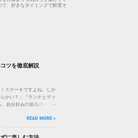
ので、好きなタイミングで鮮度そ
のコツを徹底解説
り！ステーキですよね。しか
柔らかい？」「ランチとディ
ら、自分好みの最高の一皿
、満足度を高める裏技、さら
READ MORE »
しくご紹介します。 1.
「いきなり！ステーキ」。そ
ーキの美味しさは、カット
らずに楽しむ方法