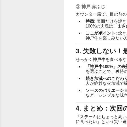
③ 神戸 赤ふじ
カウンター席で、目の前の
特徴:
表面だけを焼き
100%の肉塊は、ま
ここがポイント:
炊き
神戸牛を楽しみたい
3. 失敗しない
せっかく神戸牛を食べるな
「神戸牛100%」の表
を選ぶことで、独特
焼き加減へのこだわり
人が絶妙な火加減で
ソースのバリエーショ
など、シンプルな味
4. まとめ：次
「ステーキはちょっと高い
に食べたい」という賢い選