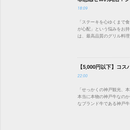
の厚みで決まると言っても
18:09
「レア」の旨みを堪能でき
て、1g単位（※一部メニ
「ステーキを心ゆくまで食
少量を贅沢に楽しみたい方
が心配」という悩みをお持ち
を、立ち食いスタイル（現
は、最高品質のグリル料理
す。 2. 迷ったらこれ
選び方を工夫する「ベジタ
位ごとの特徴を整理しまし
に、そして罪悪感ゼロで楽
道の部位。赤身と脂身のバ
喫できる、シズラー流の賢
なら、迷わずリブロースを
ステーキハウスや焼肉の食
れない高級部位。脂身が極
【5,000円以下】
かし、シズラーには以下の
ロリーなので、筋トレ中の
22:00
が圧倒的に充実しています
堪能 適度な霜降りと、しっか
燃焼を助ける食事が可能で
「せっかくの神戸観光、本
いったシンプルな味付けが
本当に本物の神戸牛なのか
最大の原因の一つは、空腹
なブランド牛である神戸牛
の、シズラー完璧ルーティ
ムを賢く利用し、お店選び
まずはサラダバーへ。レタ
す。 この記事では、地元
が豊富なワカメなどの海藻
協しない「本物を見極める
作り、後から入ってくる脂