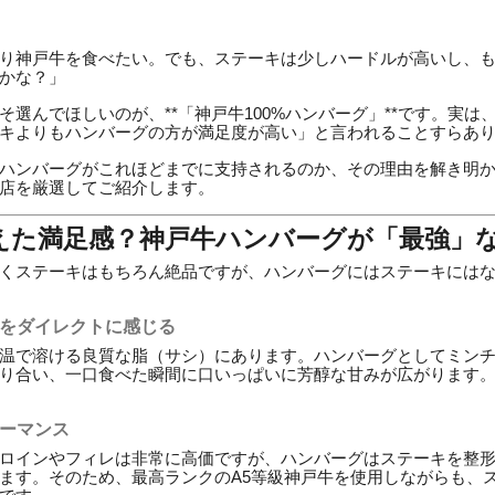
り神戸牛を食べたい。でも、ステーキは少しハードルが高いし、
かな？」
そ選んでほしいのが、**「神戸牛100%ハンバーグ」**です。実は
キよりもハンバーグの方が満足度が高い」と言われることすらあ
ハンバーグがこれほどまでに支持されるのか、その理由を解き明
店を厳選してご紹介します。
超えた満足感？神戸牛ハンバーグが「最強」
くステーキはもちろん絶品ですが、ハンバーグにはステーキにはな
」をダイレクトに感じる
温で溶ける良質な脂（サシ）にあります。ハンバーグとしてミン
り合い、一口食べた瞬間に口いっぱいに芳醇な甘みが広がります
ォーマンス
ロインやフィレは非常に高価ですが、ハンバーグはステーキを整
ます。そのため、最高ランクのA5等級神戸牛を使用しながらも、