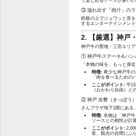
で楽しめるケースが多いの
③ 溢れ出す「肉汁」の
鉄板の上でジュワッと音を
するエンターテインメント
2. 【厳選】神
神戸牛の聖地・三宮エリア
① 神戸牛ステーキ&ハン
「本物の味を、もっと身近
特徴:
希少な神戸牛の
「肉を食べるための
ここがポイント:
平日
（おかわり自由）と
② 神戸 吉豊（きっぽう
さんプラザ地下1階にある
特徴:
名物は「神戸牛
ソースとの相性が計
ここがポイント:
2,
富。観光の合間にふ