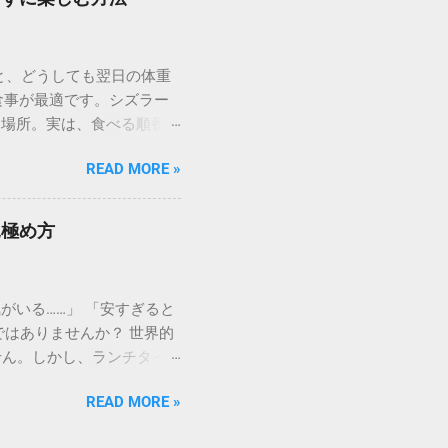
香ばしく、中はジューシーな
お腹の空き具合に合わせ
食べ盛りの方はもちろん、
と、どうしても翌日の体重
るような高品質なチルド肉
の食事が最適です。シズラー
ーズナブルに提供していま
る場所。実は、食べる順番や
前にして悩まないために、部
食べ放題を驚くほどヘルシー
これぞステーキ！」という王
READ MORE »
でも安心して「肉活」を満
れ出すジューシーさを求める
べ放題」なのか？ 一般的な
気 牛一頭からわずかしか取
水化物）に偏りがちです。し
かさです。高タンパク・低カ
見極め方
富な生野菜、海藻、キノコ類
インステーキ：肉の王様を
、筋肉を維持しながら脂肪
、オリーブオイルと岩塩と
いる……」 「安すぎると
ースト」の3ステップ 太る
はありませんか？ 世界的
上昇」です。これを防ぐため
せん。しかし、ランチタイ
藻」から 席に着いたら、
牛を堪能することが可能 で
野菜、そして水溶性食物繊維
READ MORE »
さらに、安くても品質に妥
胃の粘膜に食物繊維の膜を
る！神戸牛ランチの名店5選
を温める 冷たいサラダの