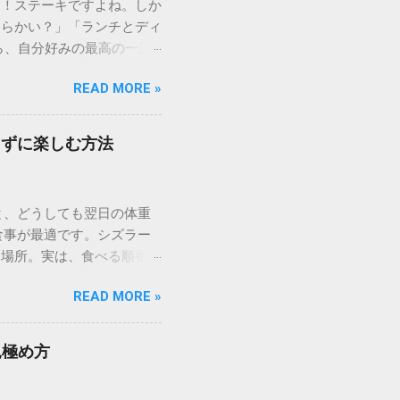
り！ステーキですよね。しか
柔らかい？」「ランチとディ
ら、自分好みの最高の一皿
、満足度を高める裏技、さら
READ MORE »
しくご紹介します。 1.
「いきなり！ステーキ」。そ
ーキの美味しさは、カット
らずに楽しむ方法
香ばしく、中はジューシーな
お腹の空き具合に合わせ
食べ盛りの方はもちろん、
と、どうしても翌日の体重
るような高品質なチルド肉
の食事が最適です。シズラー
ーズナブルに提供していま
る場所。実は、食べる順番や
前にして悩まないために、部
食べ放題を驚くほどヘルシー
これぞステーキ！」という王
READ MORE »
でも安心して「肉活」を満
れ出すジューシーさを求める
べ放題」なのか？ 一般的な
気 牛一頭からわずかしか取
水化物）に偏りがちです。し
かさです。高タンパク・低カ
見極め方
富な生野菜、海藻、キノコ類
インステーキ：肉の王様を
、筋肉を維持しながら脂肪