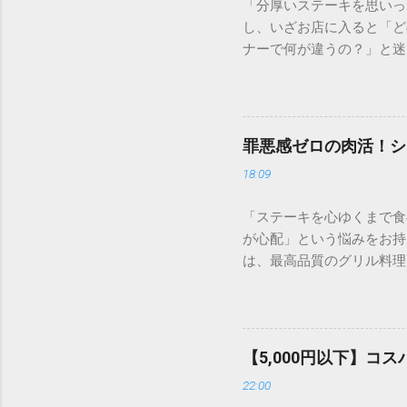
「分厚いステーキを思いっ
し、いざお店に入ると「ど
ナーで何が違うの？」と迷
を選びたいもの。この記事
にはダイエット中におすす
いきなり！ステーキの魅力
の人気の秘密は、単に「早
罪悪感ゼロの肉活！シ
の厚みで決まると言っても
18:09
「レア」の旨みを堪能でき
て、1g単位（※一部メニ
「ステーキを心ゆくまで食
少量を贅沢に楽しみたい方
が心配」という悩みをお持ち
を、立ち食いスタイル（現
は、最高品質のグリル料理
す。 2. 迷ったらこれ
選び方を工夫する「ベジタ
位ごとの特徴を整理しまし
に、そして罪悪感ゼロで楽
道の部位。赤身と脂身のバ
喫できる、シズラー流の賢
なら、迷わずリブロースを
ステーキハウスや焼肉の食
れない高級部位。脂身が極
【5,000円以下】
かし、シズラーには以下の
ロリーなので、筋トレ中の
22:00
が圧倒的に充実しています
堪能 適度な霜降りと、しっか