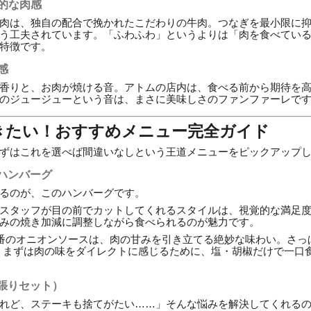
倒的な肉感
肉は、独自の配合で挽かれたこだわりの牛肉。つなぎを最小限に
う工夫されています。「ふわふわ」というよりは「肉を食べてい
特徴です。
感
香りと、お肉が焼ける音。アトムの店内は、食べる前から期待を
のジュージューという音は、まさに美味しさのファンファーレで
きたい！おすすめメニュー完全ガイド
ずはこれを選べば間違いなしという王道メニューをピックアップ
ハンバーグ
るのが、このハンバーグです。
スタッフが目の前でカットしてくれるスタイルは、視覚的な満足
みの焼き加減に調整しながら食べられるのが魅力です。
番のオニオンソースは、肉の甘みを引き立てる絶妙な味わい。さっ
、まずは肉の味をダイレクトに感じるために、塩・胡椒だけで一口
張りセット）
れど、ステーキも捨てがたい……」そんな悩みを解決してくれる