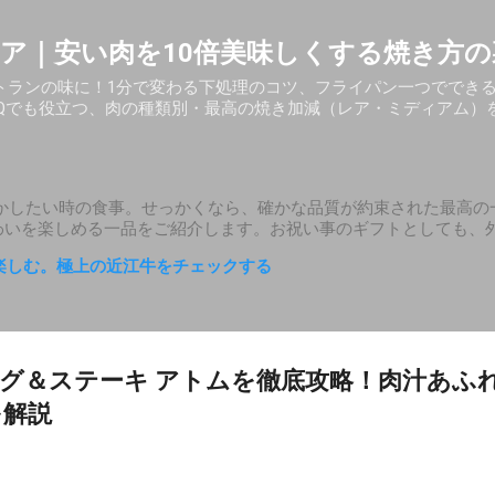
スキップしてメイン コンテンツに移動
ア｜安い肉を10倍美味しくする焼き方の
トランの味に！1分で変わる下処理のコツ、フライパン一つででき
BQでも役立つ、肉の種類別・最高の焼き加減（レア・ミディアム）
かしたい時の食事。せっかくなら、確かな品質が約束された最高の
わいを楽しめる一品をご紹介します。お祝い事のギフトとしても、
楽しむ。極上の近江牛をチェックする
グ＆ステーキ アトムを徹底攻略！肉汁あふ
を解説