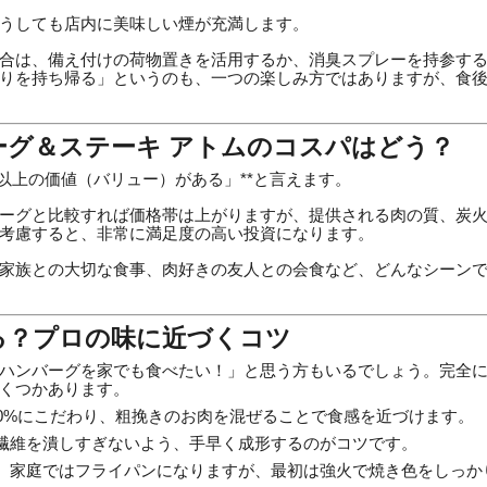
うしても店内に美味しい煙が充満します。
合は、備え付けの荷物置きを活用するか、消臭スプレーを持参す
りを持ち帰る」というのも、一つの楽しみ方ではありますが、食
ーグ＆ステーキ アトムのコスパはどう？
格以上の価値（バリュー）がある」**と言えます。
ーグと比較すれば価格帯は上がりますが、提供される肉の質、炭
考慮すると、非常に満足度の高い投資になります。
家族との大切な食事、肉好きの友人との会食など、どんなシーン
る？プロの味に近づくコツ
ハンバーグを家でも食べたい！」と思う方もいるでしょう。完全
くつかあります。
00%にこだわり、粗挽きのお肉を混ぜることで食感を近づけます。
繊維を潰しすぎないよう、手早く成形するのがコツです。
：
家庭ではフライパンになりますが、最初は強火で焼き色をしっか