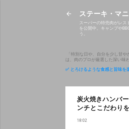
ステーキ・マニ
スーパーの特売肉がレス
を公開中。キャンプやB
う。
「特別な日や、自分を少し甘や
は、肉のプロが厳選した深い味
✅ とろけるような食感と旨味を
炭火焼きハンバー
ンチとこだわり
18:02