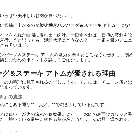
いっぱい美味しいお肉が食べたい！」
に候補に上がるのが
炭火焼きハンバーグ＆ステーキ アトム
ではな
イフを入れた瞬間に溢れ出す肉汁。一口食べれば、日頃の疲れも
ざ行こうと思っても「混雑状況はどうなの？」「一番人気のメニ
とも多いはず。
ンバーグ＆ステーキ アトムの魅力を余すところなくお伝えし、初
楽しむためのポイントを詳しくご紹介します。
ーグ＆ステーキ アトムが愛される理由
」の肉料理に魅了されるのでしょうか。そこには、チェーン店と
詰まっています。
焼き」の魔法
名にもある通り**「炭火」**で焼き上げている点です。
とは違い、炭火の遠赤外線効果によって、お肉の表面はカリッと
た、焼いている最中に落ちる脂が炭に当たり、その煙で燻される