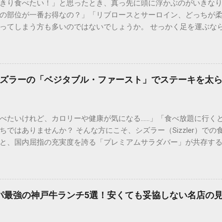
きり食べたい！」と思ったとき、真っ先に頭に浮かぶのがいきな
の部位が一番お得なの？」「リブロースとサーロイン、どっちが
ってしまう方も多いのではないでしょうか。 せっかく足を運ぶな
では、通い詰めたファンだからこそわかるメニュー選びの極意や
めの食べ方まで、公式サイトだけでは分からない踏み込んだ情報を詳
とは？選ばれる3つの理由 多くのステーキファンを魅了し続ける
い」だけではありません。 本格的な「厚切り」へのこだわり ステ
ズラーの「ベジタブル・ファースト」でステーキを太
過言ではありません。薄いお肉では味わえない、表面はカリッと
るのが最大の魅力です。 オーダーカットで自由自在 自分の体調や
ューを除く）でお肉の量を指定できるシステムは、まさに合理的。
べたいけれど、カロリーや健康が気になる……」「食べ放題に行く
にも最適です。 圧倒的なコストパフォーマンス 高級店で提供され
ではありませんか？ そんな方にこそ、シズラー（Sizzler）で
在は椅子席も豊富です）という回転率の高さでコストを抑え、リ
と、国内屈指の充実度を誇る「プレミアムサラダバー」が共存す
！おすすめメニュー別・徹底比較 いきなり！ステーキのメニュー表を
ブル・ファースト（野菜先食い）」を徹底するだけで、ステーキ
た。 ① リブロースステーキ：脂の甘みと柔らかさのバランス 「
しむことができるのです。 今回は、ダイエット中や健康志向の方
ランスが絶妙で、肉質が非常に柔らかいのが特徴です。肉汁が溢
い食べ方を詳しく解説します。 1. なぜシズラーは「太りにくい食
選びましょう。 ② ヒレステーキ：女性や健康志向の方に絶大な人
べ放題では、野菜の選択肢が少なく、どうしても肉とライス（炭
めて少なく、非常にさっぱりとしていながらも、驚くほどの柔ら
コスパ最強の神戸牛ランチ5選！安くても妥協しない名店の
強みがあります。 70種類以上のサラダバー食材： 食物繊維が豊
方やダイエット中の方に最も推奨されるメニューです。 ③ サーロ
。 良質なタンパク質： 脂身の少ない赤身肉のグリルが選べるため
りと...