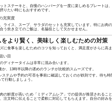
ットステーキと、自慢のハンバーグを一度に楽しめるプレートは
摂りたい時にもおすすめです。
の充実度
、ライス、スープ、サラダのセットも充実しています。特にお肉
合う炊き立てのご飯は、名脇役として欠かせません。
ムをより賢く、美味しく楽しむための対策
ズに食事を楽しむためのコツを知っておくと、満足度がさらに高
の狙い目
のディナータイムは非常に混み合います。
後か、13時半以降の遅めのランチが比較的スムーズです。
システムや予約の可否を事前に確認しておくのが鉄則です。待ち時
って行動しましょう。
肉の鮮度が高いため「ミディアムレア」での提供が推奨されるこ
、注文時に伝えることで柔軟に対応してもらえます。自分の好み