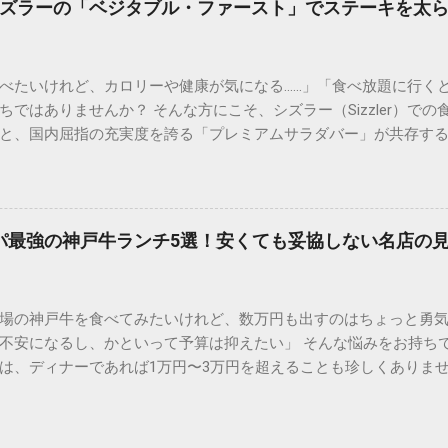
ズラーの「ベジタブル・ファースト」でステーキを太
過言ではありません。薄いお肉では味わえない、表面はカリッと
るのが最大の魅力です。 オーダーカットで自由自在 自分の体調や
ューを除く）でお肉の量を指定できるシステムは、まさに合理的。
べたいけれど、カロリーや健康が気になる……」「食べ放題に行く
にも最適です。 圧倒的なコストパフォーマンス 高級店で提供され
ではありませんか？ そんな方にこそ、シズラー（Sizzler）で
在は椅子席も豊富です）という回転率の高さでコストを抑え、リ
と、国内屈指の充実度を誇る「プレミアムサラダバー」が共存す
！おすすめメニュー別・徹底比較 いきなり！ステーキのメニュー表を
ブル・ファースト（野菜先食い）」を徹底するだけで、ステーキ
た。 ① リブロースステーキ：脂の甘みと柔らかさのバランス 「
しむことができるのです。 今回は、ダイエット中や健康志向の方
ランスが絶妙で、肉質が非常に柔らかいのが特徴です。肉汁が溢
い食べ方を詳しく解説します。 1. なぜシズラーは「太りにくい食
選びましょう。 ② ヒレステーキ：女性や健康志向の方に絶大な人
べ放題では、野菜の選択肢が少なく、どうしても肉とライス（炭
めて少なく、非常にさっぱりとしていながらも、驚くほどの柔ら
コスパ最強の神戸牛ランチ5選！安くても妥協しない名店の
強みがあります。 70種類以上のサラダバー食材： 食物繊維が豊
方やダイエット中の方に最も推奨されるメニューです。 ③ サーロ
。 良質なタンパク質： 脂身の少ない赤身肉のグリルが選べるため
りと...
す。 自分で調整できるドレッシング： ノンオイルドレッシングや
場の神戸牛を食べてみたいけれど、数万円も出すのはちょっと勇気が
選択できます。 2. 血糖値を急上昇させない！「ベジタブル・ファー
不安になるし、かといって予算は抑えたい」 そんな悩みをお持ちで
時にいきなり炭水化物やお肉を食べることで起こる「血糖値の急
は、ディナーであれば1万円〜3万円を超えることも珍しくありま
ンをご紹介します。 ステップ1：まずは「色の濃い生野菜」と「海
のコツさえ知っていれば、 5,000円以内でも驚くほど質の高い神戸
スなどの葉物野菜に加え、ブロッコリーやトマトといった緑黄色
の人も太鼓判を押す「コスパ最強の神戸牛ランチ」の名店を厳選。
類をボウル一杯分選びましょう。 これらを最初に食べることで、
プロの視点」を分かりやすく解説します。 5,000円以下で楽しめ
質や糖質の吸収を穏やかにしてくれます。 ステップ2：スープで胃