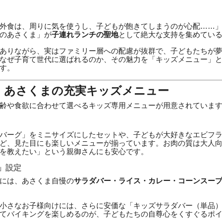
外食は、周りに気を使うし、子どもが飽きてしまうのが心配……
のあさくま」が
子連れランチの聖地
として絶大な支持を集めてい
ありながら、実はファミリー層への配慮が抜群で、子どもたちが
なぜ子育て世代に選ばれるのか、その魅力を「キッズメニュー」と
す。
役！あさくまの充実キッズメニュー
齢や食欲に合わせて選べるキッズ専用メニューが用意されていま
バーグ」をミニサイズにしたセットや、子どもが大好きなエビフ
ど、見た目にも楽しいメニューが揃っています。お肉の質は大人
を教えたい」という親御さんにも安心です。
」設定
には、あさくま自慢の
サラダバー・ライス・カレー・コーンスー
小さなお子様向けには、さらに安価な「キッズサラダバー（単品
てバイキングを楽しめるのが、子どもたちの自尊心をくすぐるポ