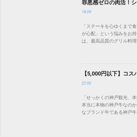
罪悪感ゼロの肉活！シ
の厚みで決まると言っても
18:09
「レア」の旨みを堪能でき
て、1g単位（※一部メニ
「ステーキを心ゆくまで食
少量を贅沢に楽しみたい方
が心配」という悩みをお持ち
を、立ち食いスタイル（現
は、最高品質のグリル料理
す。 2. 迷ったらこれ
選び方を工夫する「ベジタ
位ごとの特徴を整理しまし
に、そして罪悪感ゼロで楽
道の部位。赤身と脂身のバ
喫できる、シズラー流の賢
なら、迷わずリブロースを
ステーキハウスや焼肉の食
れない高級部位。脂身が極
【5,000円以下】
かし、シズラーには以下の
ロリーなので、筋トレ中の
22:00
が圧倒的に充実しています
堪能 適度な霜降りと、しっか
燃焼を助ける食事が可能で
「せっかくの神戸観光、本
いったシンプルな味付けが
本当に本物の神戸牛なのか
最大の原因の一つは、空腹
なブランド牛である神戸牛
の、シズラー完璧ルーティ
ムを賢く利用し、お店選び
まずはサラダバーへ。レタ
す。 この記事では、地元
が豊富なワカメなどの海藻
協しない「本物を見極める
作り、後から入ってくる脂