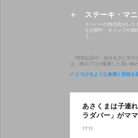
ステーキ・マニ
スーパーの特売肉がレス
を公開中。キャンプやB
う。
「特別な日や、自分を少し甘や
は、肉のプロが厳選した深い味
✅ とろけるような食感と旨味を
あさくまは子連れ
ラダバー」がマ
17:11