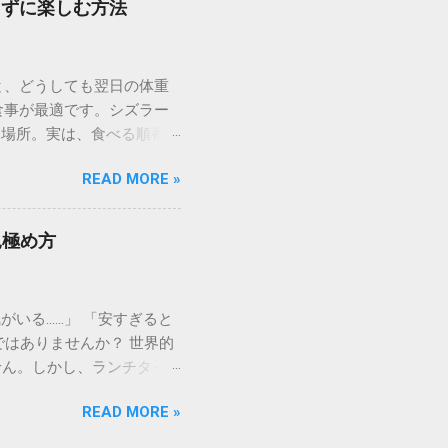
らずに楽しむ方法
香ばしく、中はジューシーな
お腹の空き具合に合わせ
食べ盛りの方はもちろん、
と、どうしても翌日の体重
るような高品質なチルド肉
の食事が最適です。シズラー
ーズナブルに提供していま
る場所。実は、食べる順番や
前にして悩まないために、部
食べ放題を驚くほどヘルシー
これぞステーキ！」という王
READ MORE »
でも安心して「肉活」を満
れ出すジューシーさを求める
べ放題」なのか？ 一般的な
気 牛一頭からわずかしか取
水化物）に偏りがちです。し
かさです。高タンパク・低カ
見極め方
富な生野菜、海藻、キノコ類
インステーキ：肉の王様を
、筋肉を維持しながら脂肪
、オリーブオイルと岩塩と
いる……」 「安すぎると
スト」の3ステップ 太る
はありませんか？ 世界的
上昇」です。これを防ぐため
せん。しかし、ランチタイ
藻」から 席に着いたら、
牛を堪能することが可能 で
野菜、そして水溶性食物繊維
READ MORE »
さらに、安くても品質に妥
胃の粘膜に食物繊維の膜を
る！神戸牛ランチの名店5選
を温める 冷たいサラダの