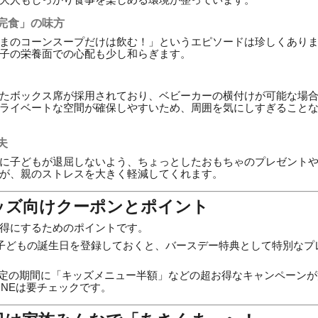
完食」の味方
まのコーンスープだけは飲む！」というエピソードは珍しくあり
子の栄養面での心配も少し和らぎます。
たボックス席が採用されており、ベビーカーの横付けが可能な場
ライベートな空間が確保しやすいため、周囲を気にしすぎること
夫
に子どもが退屈しないよう、ちょっとしたおもちゃのプレゼント
が、親のストレスを大きく軽減してくれます。
キッズ向けクーポンとポイント
得にするためのポイントです。
子どもの誕生日を登録しておくと、バースデー特典として特別なプ
定の期間に「キッズメニュー半額」などの超お得なキャンペーンが
INEは要チェックです。