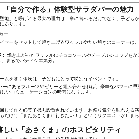
い！「自分で作る」体験型サラダバーの魅力
聖地」と呼ばれる最大の理由は、単に食べるだけでなく、子ども
にあります。
カー
イマーをセットして焼き上げるワッフルやたい焼きのコーナーは
ジ：
焼き上がったワッフルにチョコソースやメープルシロップをか
は、まるでパティシエ気分。
ームを巻く体験は、子どもにとって特別なイベントです。
バーにあるフルーツやゼリーと組み合わせれば、豪華なパフェに早
楽しいコミュニケーションの時間になります。
回して作る綿菓子機も設置されています。お祭り気分を味わえる
るだけで「またあさくまに行きたい！」というリクエストが止ま
に嬉しい「あさくま」のホスピタリティ
大人もしっかり食事を楽しめる環境が整っています。