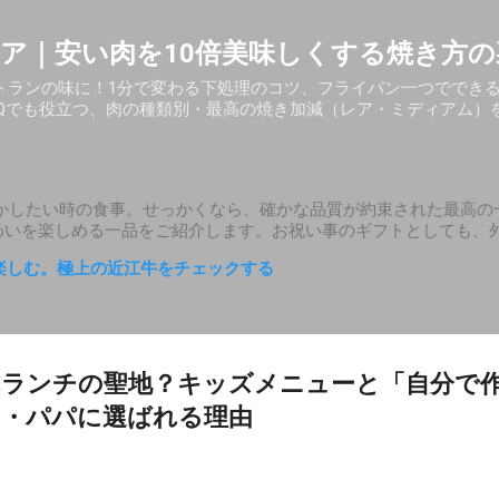
スキップしてメイン コンテンツに移動
ア｜安い肉を10倍美味しくする焼き方の
トランの味に！1分で変わる下処理のコツ、フライパン一つででき
BQでも役立つ、肉の種類別・最高の焼き加減（レア・ミディアム）
かしたい時の食事。せっかくなら、確かな品質が約束された最高の
わいを楽しめる一品をご紹介します。お祝い事のギフトとしても、
楽しむ。極上の近江牛をチェックする
ランチの聖地？キッズメニューと「自分で
マ・パパに選ばれる理由