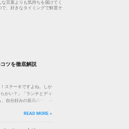
んな言葉よりも気持ちを届けてく
ので、好きなタイミングで鮮度そ
のコツを徹底解説
り！ステーキですよね。しか
柔らかい？」「ランチとディ
ら、自分好みの最高の一皿
、満足度を高める裏技、さら
READ MORE »
しくご紹介します。 1.
「いきなり！ステーキ」。そ
ーキの美味しさは、カット