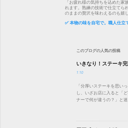
「お疲れ様の気持ちを込めた家
れます。熟練の技術で仕立てら
のままの贅沢を味わえるのも嬉
✅ 本物の味を自宅で。職人仕立
このブログの人気の投稿
いきなり！ステーキ完
1:10
「分厚いステーキを思いっ
し、いざお店に入ると「ど
ナーで何が違うの？」と迷
を選びたいもの。この記事
にはダイエット中におすす
いきなり！ステーキの魅力
の人気の秘密は、単に「早