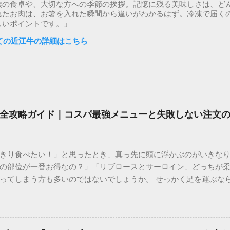
族の食卓や、大切な方への季節の挨拶。記憶に残る美味しさは、ど
れたお肉は、お箸を入れた瞬間から違いがわかるはず。冷凍で届く
しいポイントです。」
ての近江牛の詳細はこちら
全攻略ガイド｜コスパ最強メニューと失敗しない注文
きり食べたい！」と思ったとき、真っ先に頭に浮かぶのがいきな
の部位が一番お得なの？」「リブロースとサーロイン、どっちが
ってしまう方も多いのではないでしょうか。 せっかく足を運ぶな
では、通い詰めたファンだからこそわかるメニュー選びの極意や
めの食べ方まで、公式サイトだけでは分からない踏み込んだ情報を詳
とは？選ばれる3つの理由 多くのステーキファンを魅了し続ける
い」だけではありません。 本格的な「厚切り」へのこだわり ステ