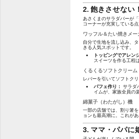
2. 飽きさせな
あさくまのサラダバーが「
コーナーが充実している点
ワッフル＆たい焼きメー
自分で生地を流し込み、タ
きる人気スポットです。
トッピングでアレン
スイーツを作る工程
くるくるソフトクリーム
レバーを引いてソフトクリ
パフェ作り：
サラダ
イムが、家族全員の
綿菓子（わたがし）機
一部の店舗では、割り箸を
ョンも最高潮に。これがあ
3. ママ・パパ
子どもが楽しんでいる間、