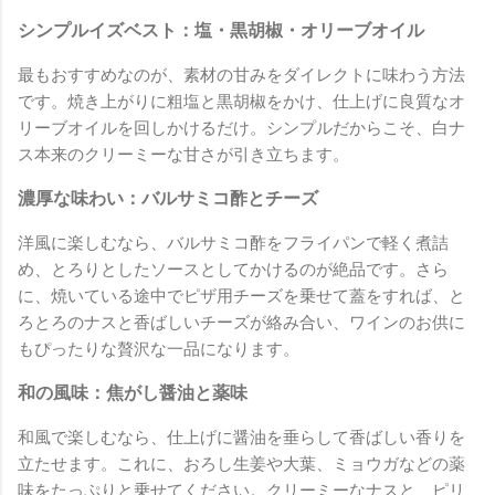
シンプルイズベスト：塩・黒胡椒・オリーブオイル
最もおすすめなのが、素材の甘みをダイレクトに味わう方法
です。焼き上がりに粗塩と黒胡椒をかけ、仕上げに良質なオ
リーブオイルを回しかけるだけ。シンプルだからこそ、白ナ
ス本来のクリーミーな甘さが引き立ちます。
濃厚な味わい：バルサミコ酢とチーズ
洋風に楽しむなら、バルサミコ酢をフライパンで軽く煮詰
め、とろりとしたソースとしてかけるのが絶品です。さら
に、焼いている途中でピザ用チーズを乗せて蓋をすれば、と
ろとろのナスと香ばしいチーズが絡み合い、ワインのお供に
もぴったりな贅沢な一品になります。
和の風味：焦がし醤油と薬味
和風で楽しむなら、仕上げに醤油を垂らして香ばしい香りを
立たせます。これに、おろし生姜や大葉、ミョウガなどの薬
味をたっぷりと乗せてください。クリーミーなナスと、ピリ