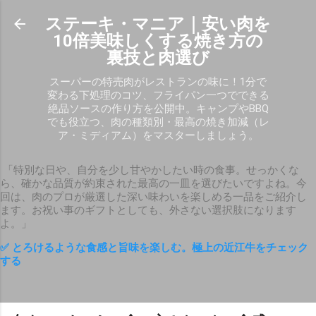
スキップしてメイン コンテンツに移動
ステーキ・マニア｜安い肉を
10倍美味しくする焼き方の
裏技と肉選び
スーパーの特売肉がレストランの味に！1分で
変わる下処理のコツ、フライパン一つでできる
絶品ソースの作り方を公開中。キャンプやBBQ
でも役立つ、肉の種類別・最高の焼き加減（レ
ア・ミディアム）をマスターしましょう。
「特別な日や、自分を少し甘やかしたい時の食事。せっかくな
ら、確かな品質が約束された最高の一皿を選びたいですよね。今
回は、肉のプロが厳選した深い味わいを楽しめる一品をご紹介し
ます。お祝い事のギフトとしても、外さない選択肢になります
よ。」
✅ とろけるような食感と旨味を楽しむ。極上の近江牛をチェック
する