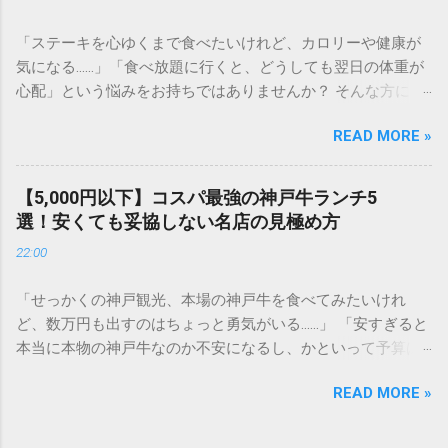
なり！ステーキの魅力とは？選ばれる3つの理由 多くのステ
ーキファンを魅了し続ける「いきなり！ステーキ」。その人
「ステーキを心ゆくまで食べたいけれど、カロリーや健康が
気の秘密は、単に「早い」だけではありません。 本格的な
気になる……」「食べ放題に行くと、どうしても翌日の体重が
「厚切り」へのこだわり ステーキの美味しさは、カットの厚
心配」という悩みをお持ちではありませんか？ そんな方にこ
みで決まると言っても過言ではありません。薄いお肉では味
そ、シズラー（Sizzler）での食事が最適です。シズラーは、
わえない、表面はカリッと香ばしく、中はジューシーな「レ
READ MORE »
最高品質のグリル料理と、国内屈指の充実度を誇る「プレミ
ア」の旨みを堪能できるのが最大の魅力です。 オーダーカッ
アムサラダバー」が共存する場所。実は、食べる順番や選び
トで自由自在 自分の体調やお腹の空き具合に合わせて、1g単
方を工夫する「ベジタブル・ファースト（野菜先食い）」を
位（※一部メニューを除く）でお肉の量を指定できるシステ
【5,000円以下】コスパ最強の神戸牛ランチ5
徹底するだけで、ステーキ食べ放題を驚くほどヘルシーに、
ムは、まさに合理的。食べ盛りの方はもちろん、少量を贅沢
選！安くても妥協しない名店の見極め方
そして罪悪感ゼロで楽しむことができるのです。 今回は、ダ
に楽しみたい方にも最適です。 圧倒的なコストパフォーマン
22:00
イエット中や健康志向の方でも安心して「肉活」を満喫でき
ス 高級店で提供されるような高品質なチルド肉を、立ち食い
る、シズラー流の賢い食べ方を詳しく解説します。 1. なぜシ
スタイル（現在は椅子席も豊富です）という回転率の高さで
「せっかくの神戸観光、本場の神戸牛を食べてみたいけれ
ズラーは「太りにくい食べ放題」なのか？ 一般的なステーキ
コストを抑え、リーズナブルに提供しています。 2. 迷ったら
ど、数万円も出すのはちょっと勇気がいる……」 「安すぎると
ハウスや焼肉の食べ放題では、野菜の選択肢が少なく、どう
これ！おすすめメニュー別・徹底比較 いきなり！ステーキの
本当に本物の神戸牛なのか不安になるし、かといって予算は
しても肉とライス（炭水化物）に偏りがちです。しかし、シ
メニュー表を前にして悩まないために、部位ごとの特徴を整
抑えたい」 そんな悩みをお持ちではありませんか？ 世界的な
ズラーには以下の強みがあります。 70種類以上のサラダバー
理しました。 ① リブロースステーキ：脂の甘みと柔らかさの
READ MORE »
ブランド牛である神戸牛は、ディナーであれば1万円〜3万円
食材： 食物繊維が豊富な生野菜、海藻、キノコ類が圧倒的に
バランス 「これぞステーキ！」という王道の部位。赤身と脂
を超えることも珍しくありません。しかし、ランチタイムを
充実しています。 良質なタンパク質： 脂身の少ない赤身肉の
身のバランスが絶妙で、肉質が非常に柔らかいのが特徴で
賢く利用し、お店選びのコツさえ知っていれば、 5,000円以内