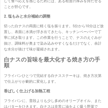
して食べ応えを感じるためには、ある程度の厚みを持たせる
ことが肝心です。
2. 塩もみと水分補給の調整
切った白ナスの両面に軽く塩を振ります。5分から10分ほど放
置し、表面に水滴が浮き出てきたら、キッチンペーパーで丁
寧に拭き取ります。この作業を行うことで、ナスのえぐみが
抜け、調味料が奥まで染み込みやすくなるだけでなく、余計
な水分が抜けて味が凝縮されます。
白ナスの旨味を最大化する焼き方の手
順
フライパンひとつで完結する白ナスステーキは、焼き方次第
で仕上がりが劇的に変化します。
香ばしく仕上げる加熱工程
フライパンに、普段よりも少し多めのオリーブオイル、また
はバターをひきます。白ナスは非常に油をよく吸う野菜で