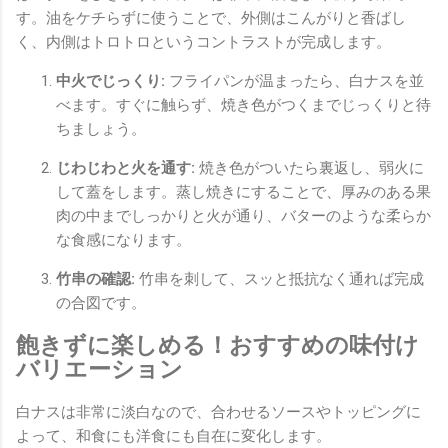
す。油をケチらずに使うことで、外側はこんがりと香ばし
く、内側はトロトロというコントラストが完成します。
中火でじっくり:
フライパンが温まったら、白ナスを並
べます。すぐに触らず、焼き色がつくまでじっくりと待
ちましょう。
じわじわと火を通す:
焼き色がついたら裏返し、弱火に
して蓋をします。蒸し焼きにすることで、厚みのある果
肉の中までしっかりと火が通り、バターのような柔らか
な食感になります。
竹串の確認:
竹串を刺して、スッと抵抗なく通れば完成
の合図です。
飽きずに楽しめる！おすすめの味付け
バリエーション
白ナスは非常に淡白なので、合わせるソースやトッピングに
よって、和食にも洋食にも自在に変化します。