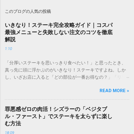
このブログの人気の投稿
いきなり！ステーキ完全攻略ガイド｜コスパ
最強メニューと失敗しない注文のコツを徹底
解説
1:10
「分厚いステーキを思いっきり食べたい！」と思ったとき、
真っ先に頭に浮かぶのがいきなり！ステーキですよね。しか
し、いざお店に入ると「どの部位が一番お得なの？」「リブ
ロースとサーロイン、どっちが柔らかい？」「ランチとディ
READ MORE »
ナーで何が違うの？」と迷ってしまう方も多いのではないで
しょうか。 せっかく足を運ぶなら、自分好みの最高の一皿を
選びたいもの。この記事では、通い詰めたファンだからこそ
罪悪感ゼロの肉活！シズラーの「ベジタブ
わかるメニュー選びの極意や、満足度を高める裏技、さらに
ル・ファースト」でステーキを太らずに楽し
はダイエット中におすすめの食べ方まで、公式サイトだけで
む方法
は分からない踏み込んだ情報を詳しくご紹介します。 1. いき
18:09