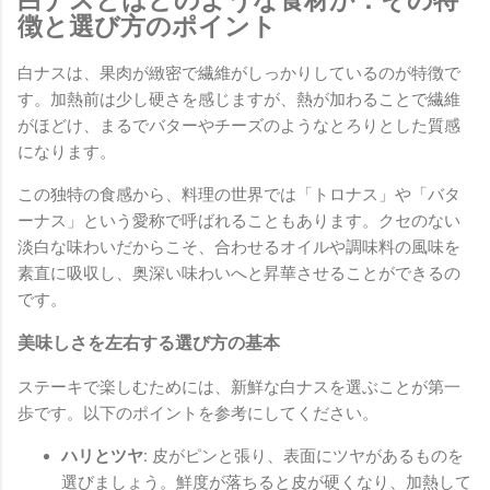
白ナスとはどのような食材か：その特
徴と選び方のポイント
白ナスは、果肉が緻密で繊維がしっかりしているのが特徴で
す。加熱前は少し硬さを感じますが、熱が加わることで繊維
がほどけ、まるでバターやチーズのようなとろりとした質感
になります。
この独特の食感から、料理の世界では「トロナス」や「バタ
ーナス」という愛称で呼ばれることもあります。クセのない
淡白な味わいだからこそ、合わせるオイルや調味料の風味を
素直に吸収し、奥深い味わいへと昇華させることができるの
です。
美味しさを左右する選び方の基本
ステーキで楽しむためには、新鮮な白ナスを選ぶことが第一
歩です。以下のポイントを参考にしてください。
ハリとツヤ:
皮がピンと張り、表面にツヤがあるものを
選びましょう。鮮度が落ちると皮が硬くなり、加熱して